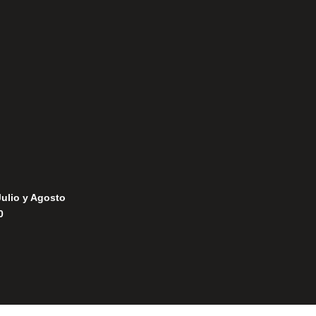
Aviso Legal
Política de Privacidad
Política de Cookies
Julio y Agosto
0