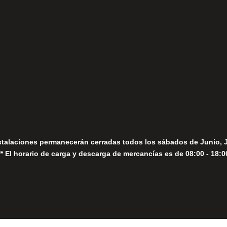
(+34) 952 78 00 06
Lunes a Viernes
fo@fernandomoreno.es
Seguir
Sábados
Seguir
stalaciones permanecerán cerradas todos los sábados de Junio, 
** El horario de carga y descarga de mercancías es de 08:00 - 18:0
Close