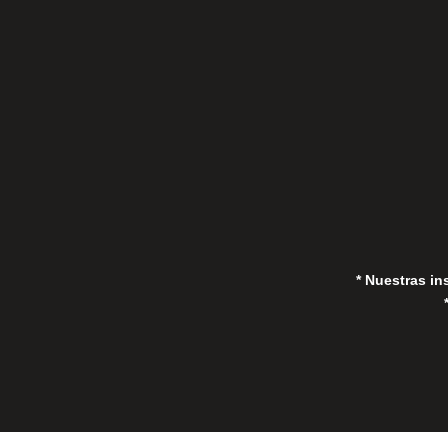
C/Gorrión s/n, San Pedro de Alcántara
(Marbella) 29670, España
in
* Nuestras in