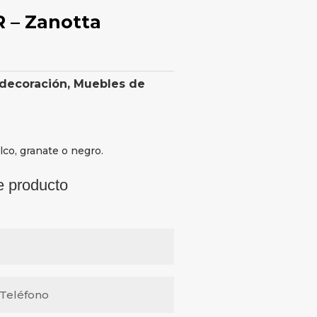
R – Zanotta
 decoración
,
Muebles de
lco, granate o negro.
e producto