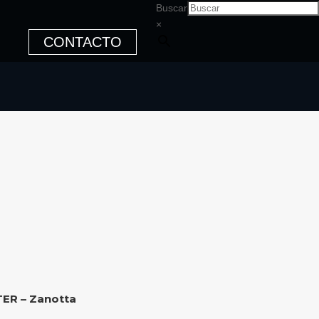
Buscar
×
CONTACTO
TER – Zanotta