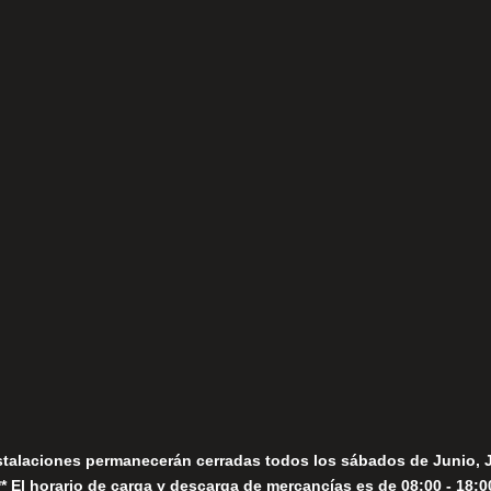
(+34) 952 78 00 06
Lunes a Viernes
fo@fernandomoreno.es
Seguir
Sábados
Seguir
stalaciones permanecerán cerradas todos los sábados de Junio, 
** El horario de carga y descarga de mercancías es de 08:00 - 18:0