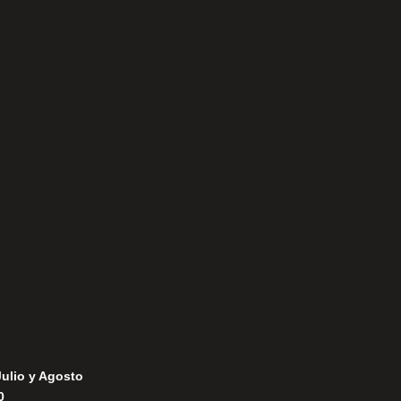
Aviso Legal
Política de Privacidad
Política de Cookies
Julio y Agosto
0