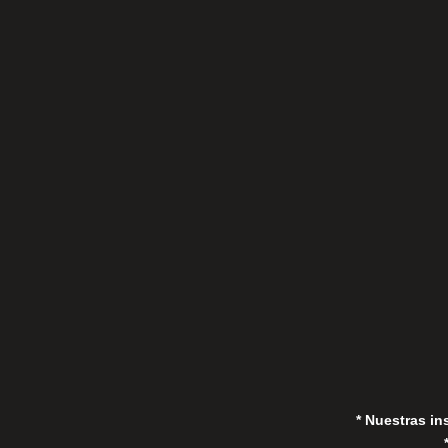
C/Gorrión s/n, San Pedro de Alcántara
(Marbella) 29670, España
in
* Nuestras in