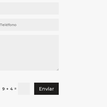
Enviar
=
9 + 4