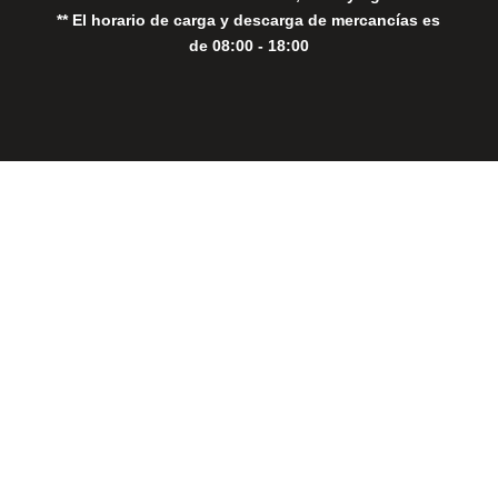
** El horario de carga y descarga de mercancías es
de 08:00 - 18:00
Close
this
modul
THE PERFECT