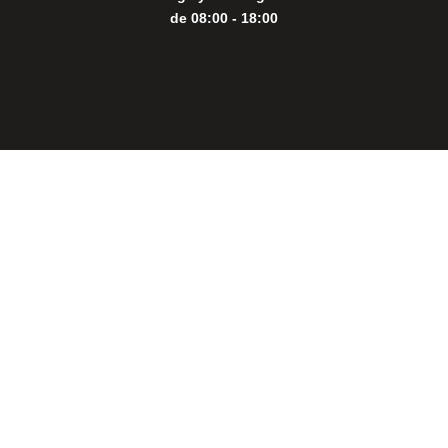
de 08:00 - 18:00
Close
this
modul
THE PERFECT