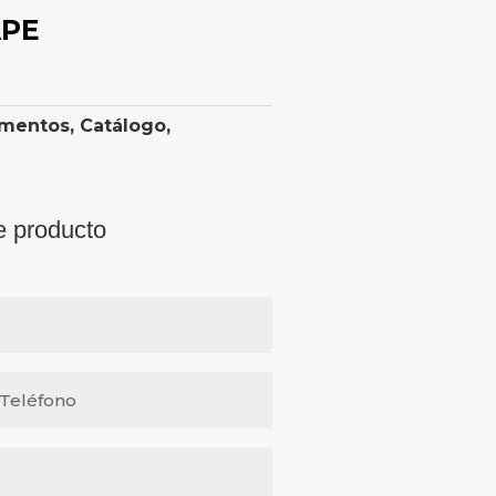
APE
imentos
,
Catálogo
,
e producto