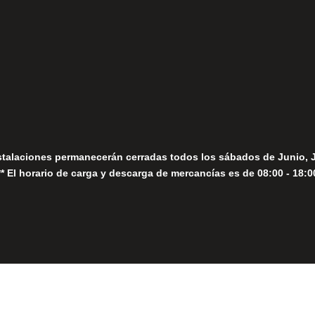
fo@fernandomoreno.es
Seguir
Sábados
Seguir
stalaciones permanecerán cerradas todos los sábados de Junio, 
** El horario de carga y descarga de mercancías es de 08:00 - 18:0
Close
this
module