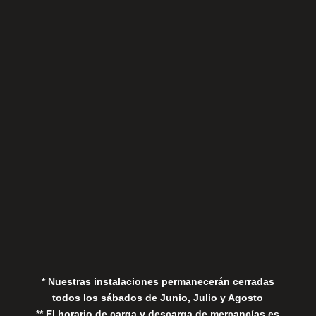
Sábados
Aviso Legal
Política de Privacidad
Política de Cookies
* Nuestras instalaciones permanecerán cerradas
todos los sábados de Junio, Julio y Agosto
** El horario de carga y descarga de mercancías es