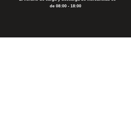
de 08:00 - 18:00
Close
this
modul
THE PERFECT