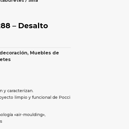
 taburetes
/ Silla
88 – Desalto
 decoración
,
Muebles de
retes
 y caracterizan.
oyecto limpio y funcional de Pocci
ología «air-moulding»,
es