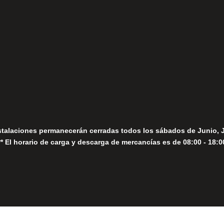
fo@fernandomoreno.es
Seguir
Sábados
Seguir
stalaciones permanecerán cerradas todos los sábados de Junio, 
** El horario de carga y descarga de mercancías es de 08:00 - 18:0
Close
this