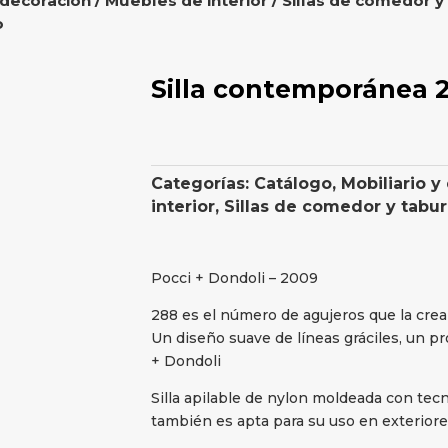
 decoración
/
Muebles de interior
/
Sillas de comedor y
o
Silla contemporánea 2
Categorías:
Catálogo
,
Mobiliario y
interior
,
Sillas de comedor y tabu
Pocci + Dondoli – 2009
288 es el número de agujeros que la crean
Un diseño suave de líneas gráciles, un pr
+ Dondoli
Silla apilable de nylon moldeada con tecn
también es apta para su uso en exterior