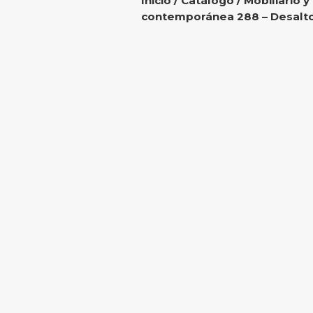
Inicio
/
Catálogo
/
Mobiliario y
contemporánea 288 – Desalt