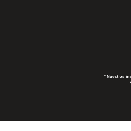
(Marbella) 29670, España
in
* Nuestras in