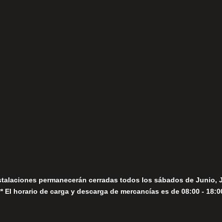
(+34) 952 78 00 06
Lunes a Viernes
fo@fernandomoreno.es
Seguir
Sábados
Seguir
stalaciones permanecerán cerradas todos los sábados de Junio, 
** El horario de carga y descarga de mercancías es de 08:00 - 18:0