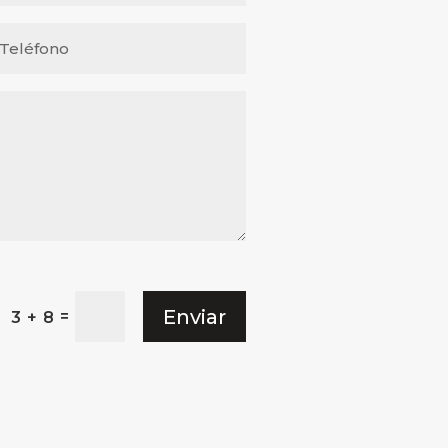
Enviar
=
3 + 8