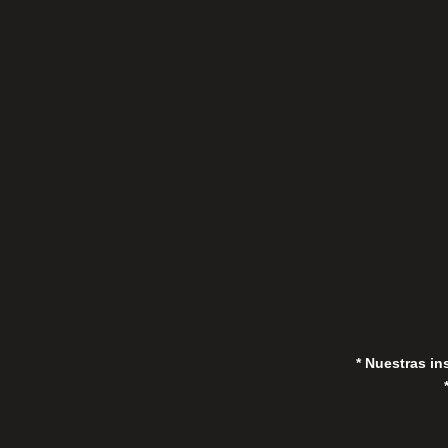
C/Gorrión s/n, San Pedro de Alcántara
(Marbella) 29670, España
in
* Nuestras in