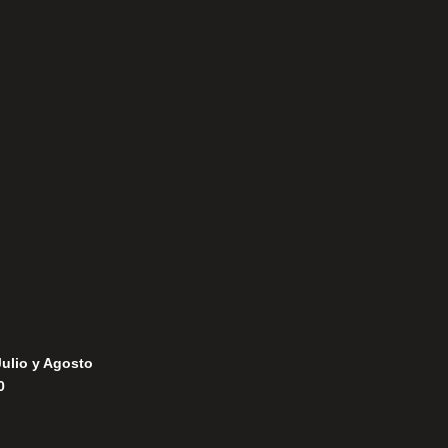
Aviso Legal
Política de Privacidad
Política de Cookies
Julio y Agosto
0