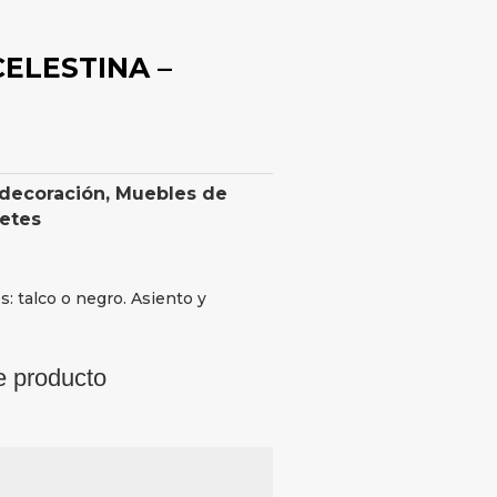
CELESTINA –
 decoración
,
Muebles de
retes
s: talco o negro. Asiento y
e producto