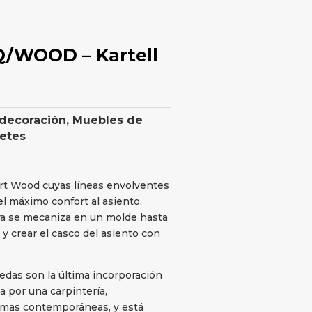
Q/WOOD – Kartell
 decoración
,
Muebles de
retes
rt Wood cuyas líneas envolventes
l máximo confort al asiento.
ra se mecaniza en un molde hasta
 y crear el casco del asiento con
uedas son la última incorporación
za por una carpintería,
rmas contemporáneas, y está