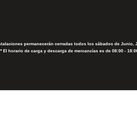
Sábados
Seguir
stalaciones permanecerán cerradas todos los sábados de Junio, 
** El horario de carga y descarga de mercancías es de 08:00 - 18:0
Close
this
module