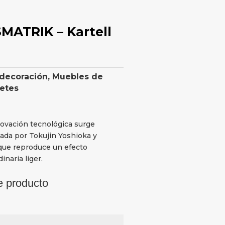
MATRIK – Kartell
 decoración
,
Muebles de
retes
novación tecnológica surge
reada por Tokujin Yoshioka y
 que reproduce un efecto
inaria liger.
e producto