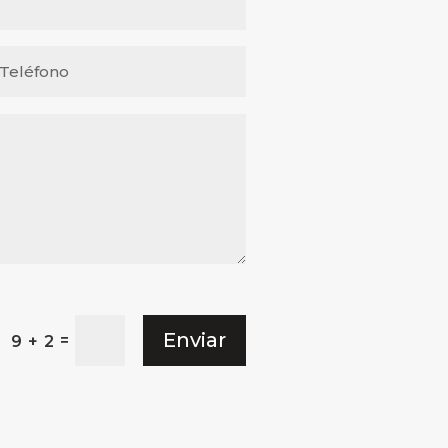
Enviar
=
9 + 2