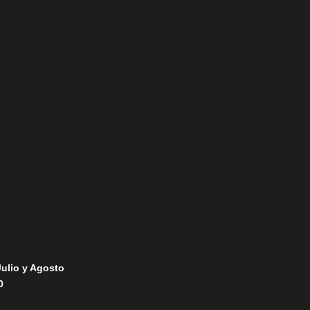
Aviso Legal
Política de Privacidad
Política de Cookies
Julio y Agosto
0