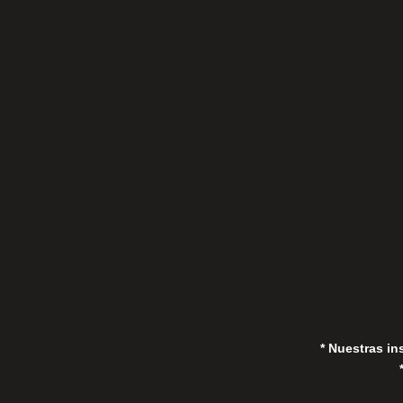
C/Gorrión s/n, San Pedro de Alcántara
(Marbella) 29670, España
in
* Nuestras in