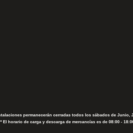
(+34) 952 78 00 06
Lunes a Viernes
fo@fernandomoreno.es
Seguir
Sábados
Seguir
stalaciones permanecerán cerradas todos los sábados de Junio, 
** El horario de carga y descarga de mercancías es de 08:00 - 18:0