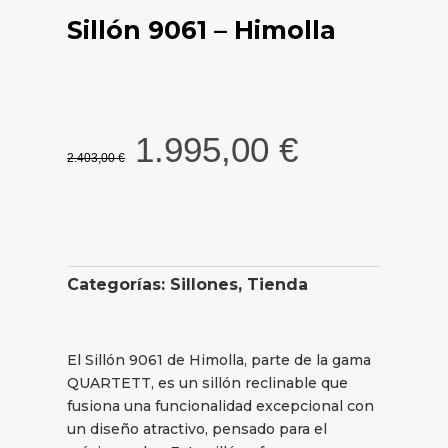
Sillón 9061 – Himolla
El
El
1.995,00
€
2.403,00
€
precio
precio
original
actual
era:
es:
2.403,00 €.
1.995,00 
Categorías:
Sillones
,
Tienda
El Sillón 9061 de Himolla, parte de la gama
QUARTETT, es un sillón reclinable que
fusiona una funcionalidad excepcional con
un diseño atractivo, pensado para el