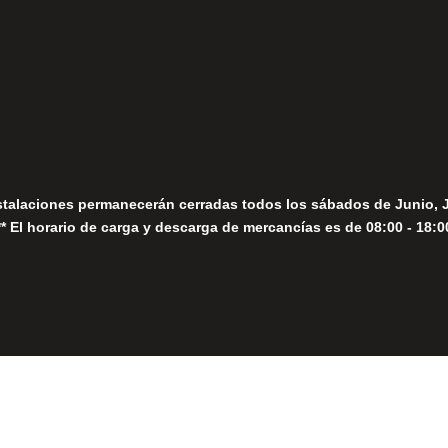
fo@fernandomoreno.es
Seguir
Sábados
Seguir
stalaciones permanecerán cerradas todos los sábados de Junio, 
** El horario de carga y descarga de mercancías es de 08:00 - 18:0
Close
this
module