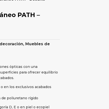
ráneo PATH –
 decoración
,
Muebles de
siones ópticas con una
superficies para ofrecer equilibrio
cabados.
 o en los exclusivos acabados
 de poliuretano rígido
oría D, E o en piel o ecopiel