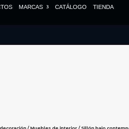
CTOS
MARCAS
CATÁLOGO
TIENDA
 decoración
/
Muebles de interior
/ Sillón bajo contem