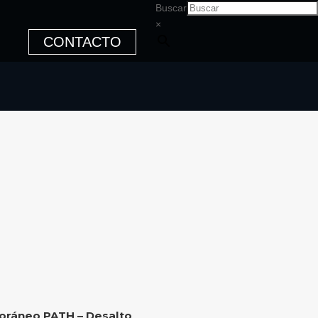
Buscar
×
CONTACTO
poráneo PATH – Desalto