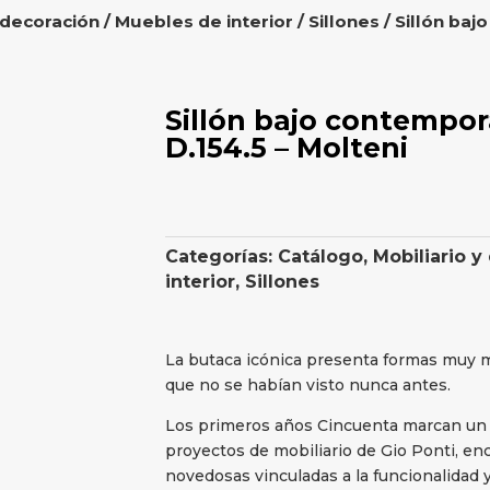
 decoración
/
Muebles de interior
/
Sillones
/ Sillón ba
Sillón bajo contemp
D.154.5 – Molteni
Categorías:
Catálogo
,
Mobiliario y
interior
,
Sillones
La butaca icónica presenta formas muy m
que no se habían visto nunca antes.
Los primeros años Cincuenta marcan un p
proyectos de mobiliario de Gio Ponti, e
novedosas vinculadas a la funcionalidad y