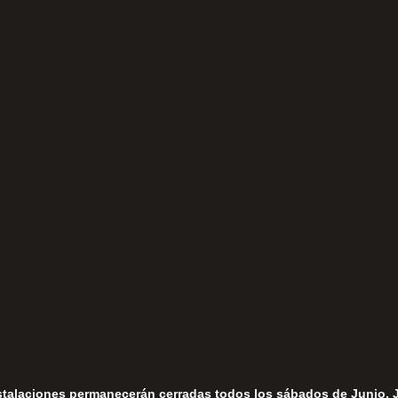
(+34) 952 78 00 06
Lunes a Viernes
fo@fernandomoreno.es
Seguir
Sábados
Seguir
stalaciones permanecerán cerradas todos los sábados de Junio, 