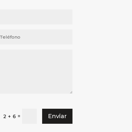
Enviar
=
2 + 6