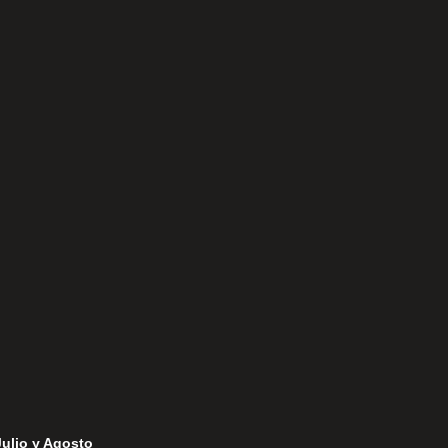
Aviso Legal
Política de Privacidad
Política de Cookies
Julio y Agosto