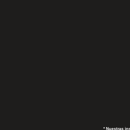
C/Gorrión s/n, San Pedro de Alcántara
(Marbella) 29670, España
in
* Nuestras in