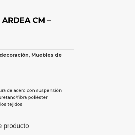
o ARDEA CM –
 decoración
,
Muebles de
ura de acero con suspensión
uretano/fibra poliéster
os tejidos
e producto