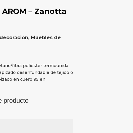
o AROM – Zanotta
 decoración
,
Muebles de
etano/fibra poliéster termounida
Tapizado desenfundable de tejido o
apizado en cuero 95 en
e producto