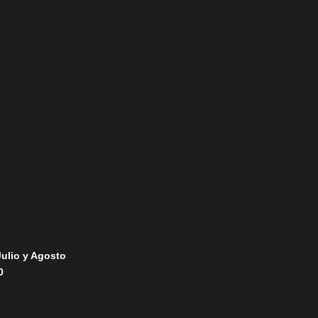
Aviso Legal
Política de Privacidad
Política de Cookies
Julio y Agosto
0