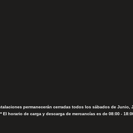
(+34) 952 78 00 06
Lunes a Viernes
fo@fernandomoreno.es
Seguir
Sábados
Seguir
stalaciones permanecerán cerradas todos los sábados de Junio, 
** El horario de carga y descarga de mercancías es de 08:00 - 18:0