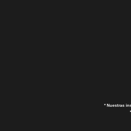
C/Gorrión s/n, San Pedro de Alcántara
(Marbella) 29670, España
in
* Nuestras in