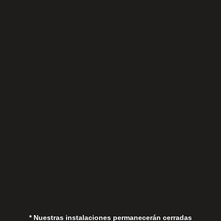
Lunes a Viernes
Sábados
Aviso Legal
Política de Privacidad
Política de Cookies
* Nuestras instalaciones permanecerán cerradas