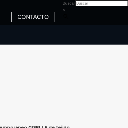
Buscar
×
CONTACTO
ntemporáneo GISELLE de tejido