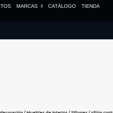
CTOS
MARCAS
CATÁLOGO
TIENDA
 decoración
/
Muebles de interior
/
Sillones
/ sillón co