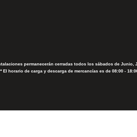
fo@fernandomoreno.es
Seguir
Sábados
Seguir
stalaciones permanecerán cerradas todos los sábados de Junio, 
** El horario de carga y descarga de mercancías es de 08:00 - 18:0
Close
this
module