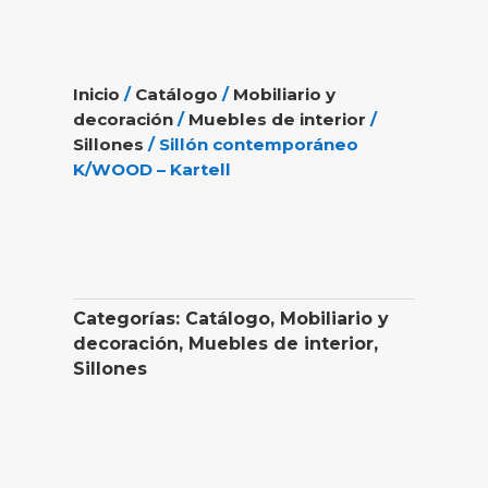
Inicio
/
Catálogo
/
Mobiliario y
decoración
/
Muebles de interior
/
Sillones
/ Sillón contemporáneo
K/WOOD – Kartell
Categorías:
Catálogo
,
Mobiliario y
decoración
,
Muebles de interior
,
Sillones