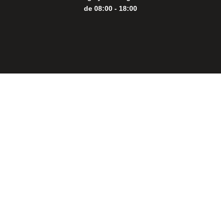
de 08:00 - 18:00
Close
this
modul
THE PERFECT