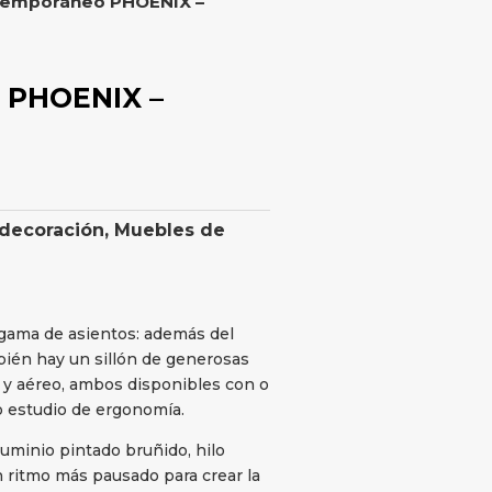
ntemporáneo PHOENIX –
 PHOENIX –
 decoración
,
Muebles de
gama de asientos: además del
bién hay un sillón de generosas
o y aéreo, ambos disponibles con o
o estudio de ergonomía.
luminio pintado bruñido, hilo
n ritmo más pausado para crear la