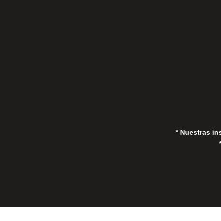
(Marbella) 29670, España
in
* Nuestras in