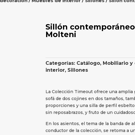
 decoración
/
Muebles de interior
/
Sillones
/ Sillón co
Sillón contemporáneo
Molteni
Categorías:
Catálogo
,
Mobiliario y
interior
,
Sillones
La Colección Timeout ofrece una amplia 
sofá de dos cojines en dos tamaños, tam
proporciones y una silla de perfil esbelt
sin reposabrazos, y fruto de un cuidados
En los asientos, el tema de la banda de a
conductor de la colección, se retoma a u