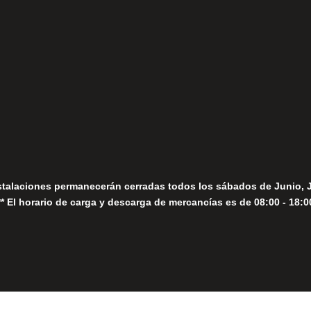
fo@fernandomoreno.es
Seguir
Sábados
Seguir
stalaciones permanecerán cerradas todos los sábados de Junio, 
** El horario de carga y descarga de mercancías es de 08:00 - 18:0
Close
this