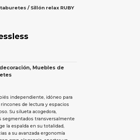
 taburetes
/ Sillón relax RUBY
ressless
 decoración
,
Muebles de
retes
apiés independiente, idóneo para
 rincones de lectura y espacios
ioso. Su silueta acogedora,
nes segmentados transversalmente
 la espalda en su totalidad,
cias a su avanzada ergonomía