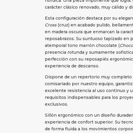
nórdica. Una pieza imponente que logra, 
carácter clásico renovado, muy cálido y di
Esta configuración destaca por su elegant
Cross
(cruz) en acabado pulido, bellament
en madera oscura que enmarcan la caracte
reposabrazos. Su suntuoso tapizado en 
atemporal tono marrón chocolate (
Choco
presencia rotunda y sumamente sofistic
perfección con su reposapiés ergonómico
experiencia de descanso.
Dispone de un repertorio muy completo d
comisariado por nuestro equipo, garantiz
excelente resistencia al uso continuo y 
requisitos indispensables para los proye
exclusivos.
Sillón ergonómico con un diseño durader
experiencia de confort superior. Su tec
de forma fluida a los movimientos corpor