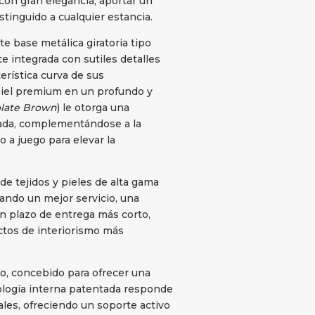
con gran elegancia, aportar un
stinguido a cualquier estancia.
e base metálica giratoria tipo
e integrada con sutiles detalles
rística curva de sus
piel premium en un profundo y
late Brown
) le otorga una
ada, complementándose a la
 a juego para elevar la
e tejidos y pieles de alta gama
ando un mejor servicio, una
un plazo de entrega más corto,
ctos de interiorismo más
o, concebido para ofrecer una
nología interna patentada responde
ales, ofreciendo un soporte activo