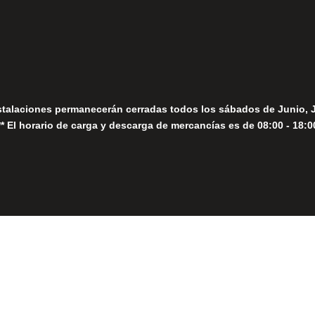
Seguir
Sábados
Seguir
stalaciones permanecerán cerradas todos los sábados de Junio, 
** El horario de carga y descarga de mercancías es de 08:00 - 18:0
Close
this
module