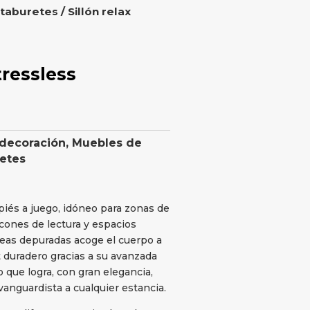
 taburetes
/ Sillón relax
tressless
 decoración
,
Muebles de
retes
piés a juego, idóneo para zonas de
ncones de lectura y espacios
neas depuradas acoge el cuerpo a
 duradero gracias a su avanzada
 que logra, con gran elegancia,
vanguardista a cualquier estancia.