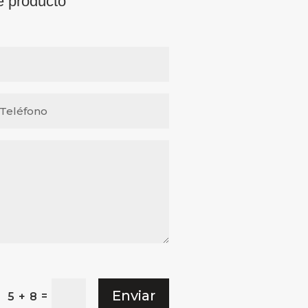
e producto
Enviar
=
5 + 8