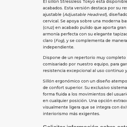
El sillón Stressless Tokyo está disponible
acabados. Esta versión destaca por su r
ajustable (
Adjustable Headrest
), diseñad
cervical. Se apoya sobre una moderna bas
(cruz) en acabado pulido que aporta gran
armonía perfecta con su elegante tapiza
claro (
Fog
), y se complementa de manera
independiente.
Dispone de un repertorio muy completo d
comisariado por nuestro equipo, para gar
resistencia excepcional al uso continuo 
Sillón ergonómico con un diseño atempor
de confort superior. Su exclusivo sistem
forma fluida a los movimientos del usuar
en cualquier posición. Una opción extra
visualmente ligera que se integra con éx
interiorismo más exigentes.