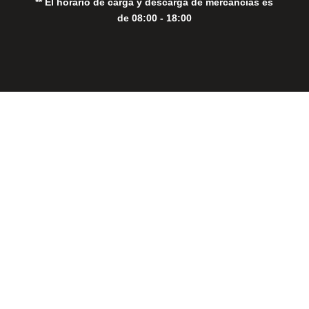
** El horario de carga y descarga de mercancías es
de 08:00 - 18:00
Close
this
modul
THE PERFECT