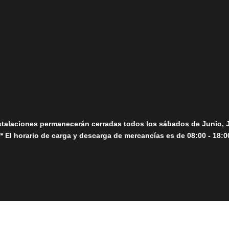
fo@fernandomoreno.es
Seguir
Sábados
Seguir
stalaciones permanecerán cerradas todos los sábados de Junio, 
** El horario de carga y descarga de mercancías es de 08:00 - 18:0
Close
this
module