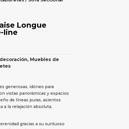
haise Longue
-line
 decoración
,
Muebles de
retes
nes generosas, idóneo para
con vistas panorámicas y espacios
seño de líneas puras, asientos
 a la relajación absoluta,
serenidad gracias a su suntuoso