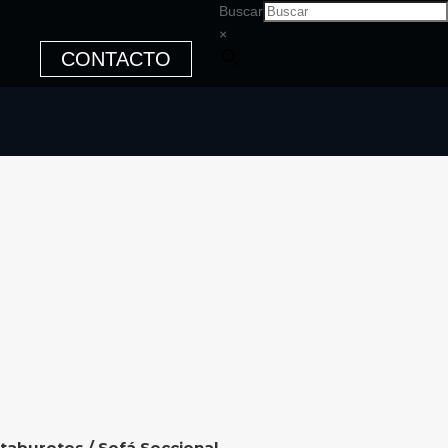
Buscar
×
CONTACTO
 taburetes
/ Sofá Seccional