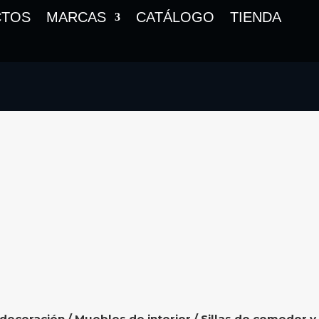
CTOS
MARCAS
CATÁLOGO
TIENDA
 decoración
/
Muebles de interior
/
Sillas de comedor y