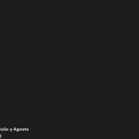
Aviso Legal
Política de Privacidad
Política de Cookies
Julio y Agosto
0