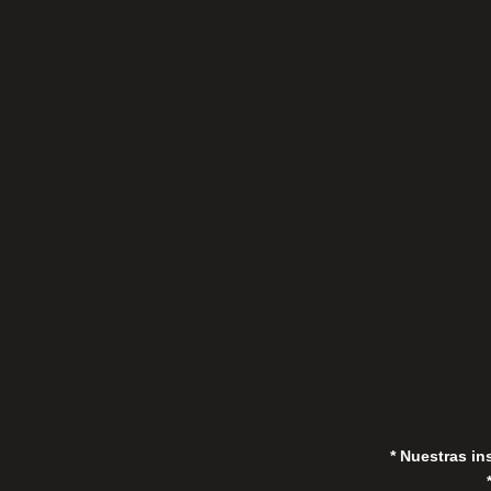
C/Gorrión s/n, San Pedro de Alcántara
(Marbella) 29670, España
in
* Nuestras in