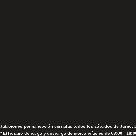
(+34) 952 78 00 06
Lunes a Viernes
fo@fernandomoreno.es
Seguir
Sábados
Seguir
stalaciones permanecerán cerradas todos los sábados de Junio, 
** El horario de carga y descarga de mercancías es de 08:00 - 18:0