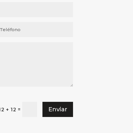
Enviar
=
12 + 12