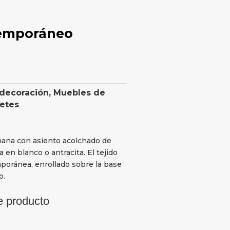
temporáneo
 decoración
,
Muebles de
retes
mana con asiento acolchado de
 en blanco o antracita. El tejido
poránea, enrollado sobre la base
o.
e producto