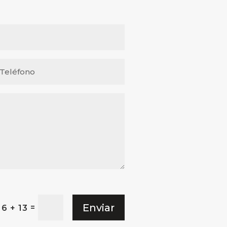
Enviar
=
6 + 13