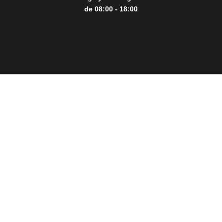
de 08:00 - 18:00
Close
this
modul
THE PERFECT