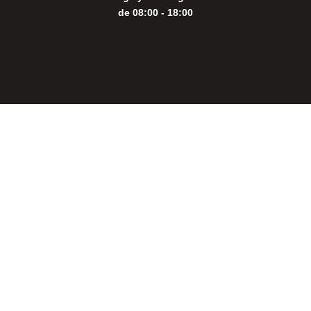
de 08:00 - 18:00
Close
this
modul
THE PERFECT