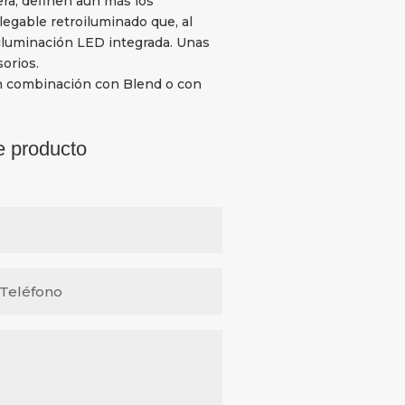
ra, definen aún más los
egable retroiluminado que, al
 iluminación LED integrada. Unas
orios.
en combinación con Blend o con
e producto