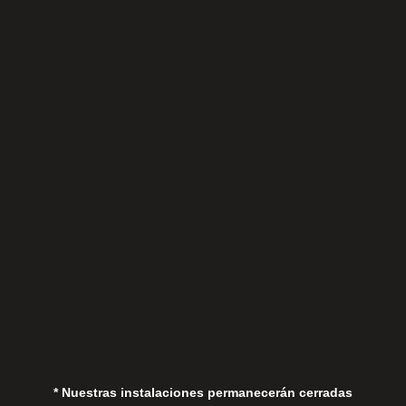
Sábados
Aviso Legal
Política de Privacidad
Política de Cookies
* Nuestras instalaciones permanecerán cerradas