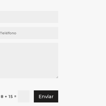
Enviar
=
8 + 15