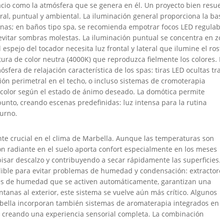
acio como la atmósfera que se genera en él. Un proyecto bien resue
ral, puntual y ambiental. La iluminación general proporciona la ba
ianas; en baños tipo spa, se recomienda empotrar focos LED regulab
evitar sombras molestas. La iluminación puntual se concentra en 
espejo del tocador necesita luz frontal y lateral que ilumine el ros
ra de color neutra (4000K) que reproduzca fielmente los colores. 
sfera de relajación característica de los spas: tiras LED ocultas tr
ón perimetral en el techo, o incluso sistemas de cromoterapia
 color según el estado de ánimo deseado. La domótica permite
unto, creando escenas predefinidas: luz intensa para la rutina
turno.
ente crucial en el clima de Marbella. Aunque las temperaturas son
n radiante en el suelo aporta confort especialmente en los meses
 pisar descalzo y contribuyendo a secar rápidamente las superficies
dible para evitar problemas de humedad y condensación: extractor
ores de humedad que se activen automáticamente, garantizan una
ntanas al exterior, este sistema se vuelve aún más crítico. Algunos
bella incorporan también sistemas de aromaterapia integrados en
s creando una experiencia sensorial completa. La combinación