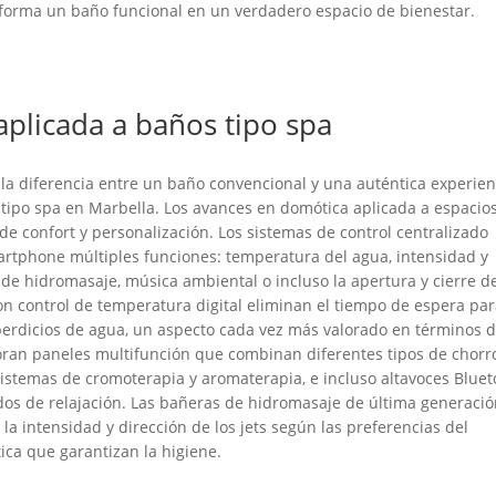
sforma un baño funcional en un verdadero espacio de bienestar.
aplicada a baños tipo spa
 la diferencia entre un baño convencional y una auténtica experien
tipo spa en Marbella. Los avances en domótica aplicada a espacio
e confort y personalización. Los sistemas de control centralizado
artphone múltiples funciones: temperatura del agua, intensidad y
s de hidromasaje, música ambiental o incluso la apertura y cierre d
con control de temperatura digital eliminan el tiempo de espera pa
perdicios de agua, un aspecto cada vez más valorado en términos 
poran paneles multifunción que combinan diferentes tipos de chorr
, sistemas de cromoterapia y aromaterapia, e incluso altavoces Blue
dos de relajación. Las bañeras de hidromasaje de última generaci
a intensidad y dirección de los jets según las preferencias del
ica que garantizan la higiene.