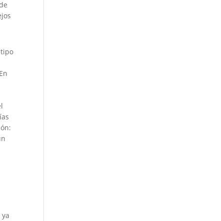
 de
ejos
tipo
 En
l
ías
ión:
un
 ya