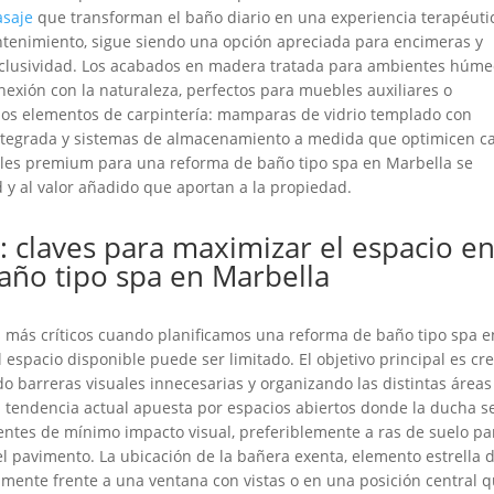
saje
que transforman el baño diario en una experiencia terapéuti
tenimiento, sigue siendo una opción apreciada para encimeras y
exclusividad. Los acabados en madera tratada para ambientes húme
onexión con la naturaleza, perfectos para muebles auxiliares o
 los elementos de carpintería: mamparas de vidrio templado con
 integrada y sistemas de almacenamiento a medida que optimicen c
iales premium para una reforma de baño tipo spa en Marbella se
 y al valor añadido que aportan a la propiedad.
e: claves para maximizar el espacio e
año tipo spa en Marbella
os más críticos cuando planificamos una reforma de baño tipo spa e
espacio disponible puede ser limitado. El objetivo principal es cr
o barreras visuales innecesarias y organizando las distintas áreas
 tendencia actual apuesta por espacios abiertos donde la ducha s
entes de mínimo impacto visual, preferiblemente a ras de suelo pa
del pavimento. La ubicación de la bañera exenta, elemento estrella 
lmente frente a una ventana con vistas o en una posición central 