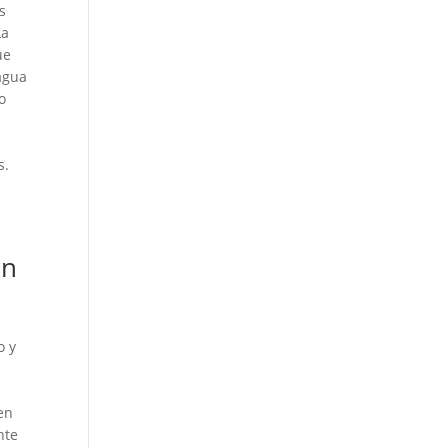
s
La
ue
agua
o
e
s.
en
o y
en
nte