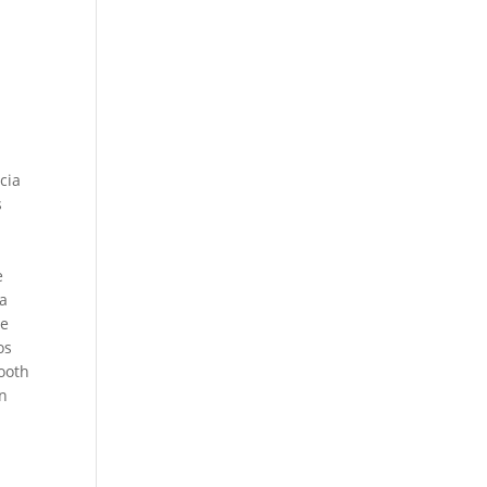
cia
s
e
ra
de
os
tooth
ón