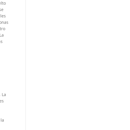
lto
se
les
zonas
tro
La
as
. La
es
 la