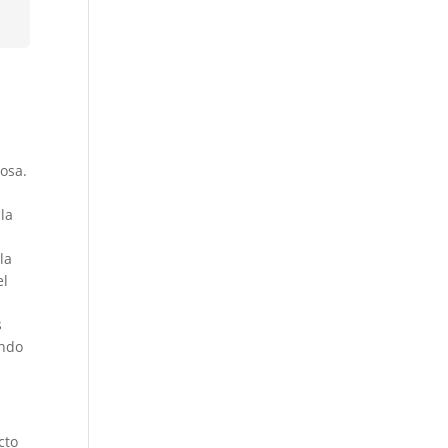
osa.
la
la
el
s
ando
cto