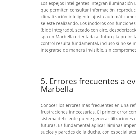
Los espejos inteligentes integran iluminación 
que permiten consultar información, reproduci
climatización inteligente ajusta automáticame
se esté realizando. Los inodoros con funcione
(bidé integrado), secado con aire, desodorizac
spa en Marbella orientada al futuro, la preins
control resulta fundamental, incluso si no se 
integrarse de manera invisible, sin compromete
5. Errores frecuentes a e
Marbella
Conocer los errores más frecuentes en una re
frustraciones innecesarias. El primer error c
sistema deficiente puede generar filtracione
futuras. Es fundamental aplicar láminas impe
suelos y paredes de la ducha, con especial at