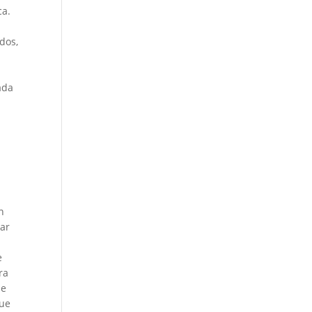
ca.
dos,
ada
n
n
ear
e
ra
de
que