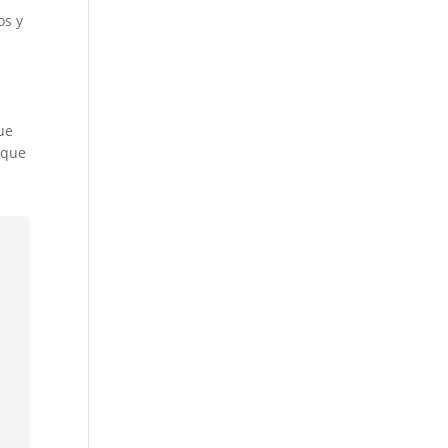
os y
ue
 que