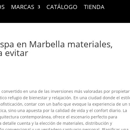
OS
MARCAS
CATÁLOGO
TIENDA
 spa en Marbella materiales,
a evitar
 convertido en una de las inversiones más valoradas por propietar
co refugio de bienestar y relajación. En una ciudad donde el estil
sofisticación, contar con un baño que evoque la experiencia de un 
ica, sino una apuesta por la calidad de vida y el confort diario. La
arquitectura contemporánea, ofrece el escenario perfecto para
 detalle cuenta y la elección de materiales, distribución y
o convencional y un verdadero santuario personal. Planificar una