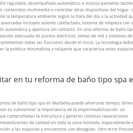
LED regulable, desempañado automático, e incluso pantallas táctile
r contenidos multimedia o controlar otros dispositivos del hogar. 
nte la temperatura ambiente según la hora del día o la actividad q
s avanzadas incluyen asiento calefactado, sistema de limpieza con 
ión automática y apertura sin contacto. En una reforma de baño tip
talación adecuada de puntos eléctricos, tomas de red y sistemas de
implementan todas las funciones desde el inicio. La tecnología deb
r la estética minimalista y relajante que caracteriza estos espacio
vitar en tu reforma de baño tipo spa 
forma de baño tipo spa en Marbella puede ahorrarte tiempo, diner
omún es subestimar la importancia de la impermeabilización: un
s que comprometan la estructura y generen costosas reparaciones
rmeabilizantes de calidad en toda la zona húmeda, especialmente 
ención a las esquinas y encuentros con desagües. Otro error frecue