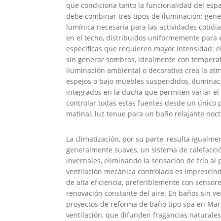
que condiciona tanto la funcionalidad del esp
debe combinar tres tipos de iluminación: gene
lumínica necesaria para las actividades cotid
en el techo, distribuidos uniformemente para 
específicas que requieren mayor intensidad: el 
sin generar sombras, idealmente con temperatu
iluminación ambiental o decorativa crea la atmó
espejos o bajo muebles suspendidos, iluminaci
integrados en la ducha que permiten variar el
controlar todas estas fuentes desde un único p
matinal, luz tenue para un baño relajante noc
La climatización, por su parte, resulta igualm
generalmente suaves, un sistema de calefacció
invernales, eliminando la sensación de frío al
ventilación mecánica controlada es imprescin
de alta eficiencia, preferiblemente con sens
renovación constante del aire. En baños sin ve
proyectos de reforma de baño tipo spa en Mar
ventilación, que difunden fragancias naturale