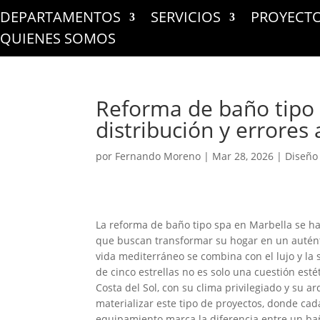
DEPARTAMENTOS
SERVICIOS
PROYECT
QUIENES SOMOS
Reforma de baño tipo
distribución y errores 
por
Fernando Moreno
|
Mar 28, 2026
|
Diseño
La reforma de baño tipo spa en Marbella se ha
que buscan transformar su hogar en un auténti
vida mediterráneo se combina con el lujo y la 
de cinco estrellas no es solo una cuestión estét
Costa del Sol, con su clima privilegiado y su 
materializar este tipo de proyectos, donde cada
equipamiento marca la diferencia entre un bañ