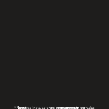
Lunes a Viernes
Sábados
Aviso Legal
Política de Privacidad
Política de Cookies
* Nuestras instalaciones permanecerán cerradas