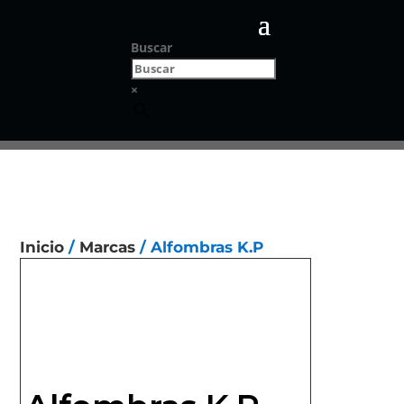
Buscar
×
Inicio
/
Marcas
/ Alfombras K.P