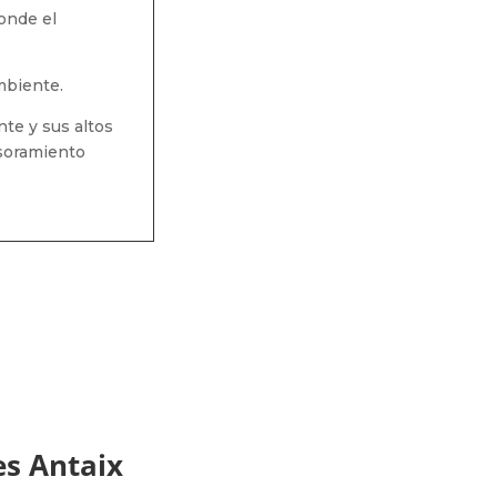
onde el
mbiente.
te y sus altos
esoramiento
es Antaix