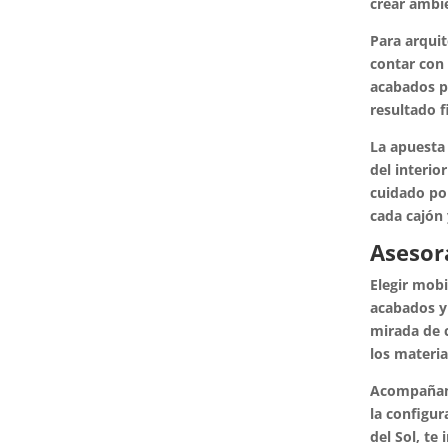
crear ambi
Para arquit
contar con 
acabados p
resultado f
La apuesta 
del interio
cuidado por
cada cajón 
Asesor
Elegir mobi
acabados y
mirada de 
los materia
Acompañamos
la configur
del Sol, te