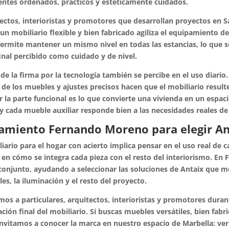
entes ordenados, prácticos y estéticamente cuidados.
ectos, interioristas y promotores que desarrollan proyectos en 
un mobiliario flexible y bien fabricado agiliza el equipamiento 
ermite mantener un mismo nivel en todas las estancias, lo que 
inal percibido como cuidado y de nivel.
de la firma por la tecnología también se percibe en el uso diar
r de los muebles y ajustes precisos hacen que el mobiliario resul
 la parte funcional es lo que convierte una vivienda en un espa
y cada mueble auxiliar responde bien a las necesidades reales de q
amiento Fernando Moreno para elegir An
liario para el hogar con acierto implica pensar en el uso real de 
 en cómo se integra cada pieza con el resto del interiorismo. E
conjunto, ayudando a seleccionar las soluciones de Antaix que 
les, la iluminación y el resto del proyecto.
 a particulares, arquitectos, interioristas y promotores durante
ación final del mobiliario. Si buscas muebles versátiles, bien fabr
 invitamos a conocer la marca en nuestro espacio de Marbella: ve