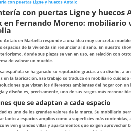
ntería con puertas Ligne y huecos 
x en Fernando Moreno: mobiliario v
lla
io Antaix en Marbella responde a una idea muy concreta: muebles 
os espacios de la vivienda sin renunciar al diseño. En nuestro 
nteriorismo, donde sus piezas se ven en uso, en relación con otros
orma de valorar un mueble.
a española se ha ganado su reputación gracias a su diseño, a un
s en la fabricación. Ese trabajo se traduce en mobiliario cuidado
 soluciones que visten los diferentes ambientes del hogar con u
ía y diseño es, precisamente, uno de sus rasgos más reconocible
ones que se adaptan a cada espacio
idad es uno de los grandes valores de la marca. Su mobiliario per
 tanto a espacios amplios como a superficies más contenidas, al
conviven grandes villas y apartamentos que exigen aprovechar bi