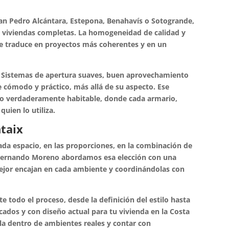
San Pedro Alcántara, Estepona, Benahavís o Sotogrande,
de viviendas completas. La homogeneidad de calidad y
se traduce en proyectos más coherentes y en un
io. Sistemas de apertura suaves, buen aprovechamiento
te cómodo y práctico, más allá de su aspecto. Ese
cio verdaderamente habitable, donde cada armario,
uien lo utiliza.
taix
cada espacio, en las proporciones, en la combinación de
n Fernando Moreno abordamos esa elección con una
mejor encajan en cada ambiente y coordinándolas con
 todo el proceso, desde la definición del estilo hasta
icados y con diseño actual para tu vivienda en la Costa
rla dentro de ambientes reales y contar con