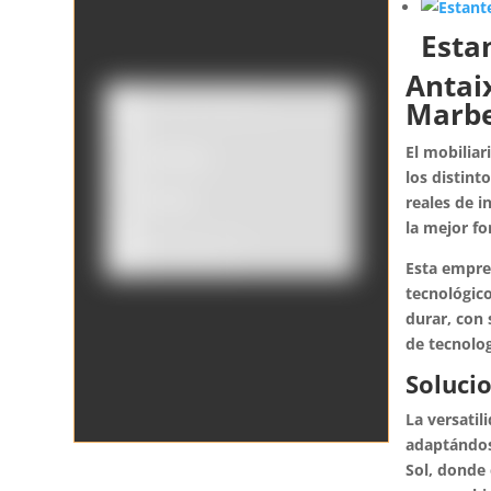
Esta
Antai
Marbe
El mobiliar
Catálogo
los distint
Tienda
reales de i
la mejor f
Borrar filtros
Esta empres
tecnológico
durar, con
de tecnolog
Soluci
La versatil
adaptándose
Sol, donde 