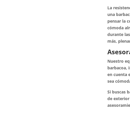
La resisten
una barbac
pensar la c
cómoda alre
durante las
más, plena
Asesor
Nuestro equ
barbacoa, i
en cuenta e
sea cómoda 
Si buscas 
de exterior
asesoramien