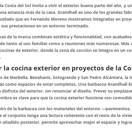
 la Costa del Sol invita a vivir el exterior buena parte del año, y
una estancia más de la casa. Grandhall es uno de los grandes fa
cuidado que en Fernando Moreno mostramos integradas en proyect
y sus prestaciones en un entorno terminado.
oas de la marca combinan estética y funcionalidad, con acabados
e tanto al uso familiar como a reuniones más numerosas. Más all
cocinas de exterior, donde la zona de cocción se integra en un c
.
 la cocina exterior en proyectos de la Co
s de Marbella, Benahavís, Sotogrande y San Pedro Alcántara, la ter
ás como espacios de estar completos. Una barbacoa Grandhall bi
 disfruta del exterior, sin renunciar al diseño. Prever su emplazam
ombra es clave para que la cocina exterior funcione con comodid
ión de la barbacoa con los materiales del entorno —pavimentos, r
 el conjunto tenga una lectura coherente con el resto de la vivie
 añadido posterior, permite aprovechar mejor el espacio y logr