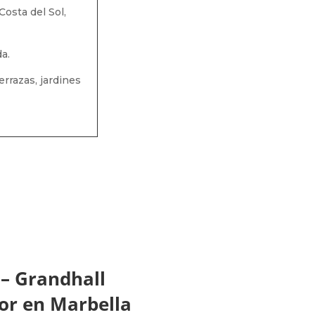
osta del Sol,
a.
rrazas, jardines
 – Grandhall
ior en Marbella