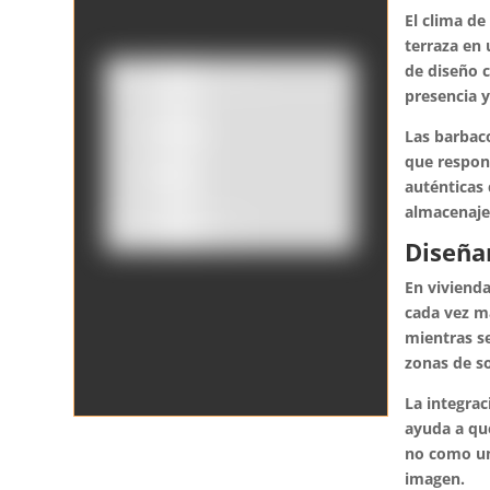
El clima de
terraza en 
de diseño 
presencia 
Catálogo
Las barbac
que respond
Tienda
auténticas 
almacenaje
Borrar filtros
Diseñar
En vivienda
cada vez m
mientras se
zonas de s
La integrac
ayuda a que
no como un
imagen.