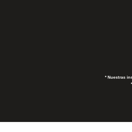
(Marbella) 29670, España
in
* Nuestras in