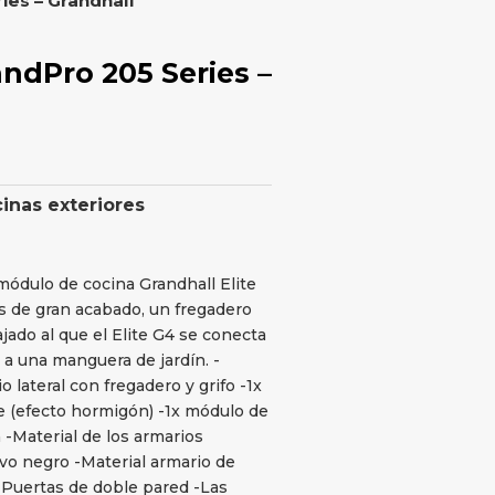
ies – Grandhall
andPro 205 Series –
inas exteriores
módulo de cocina Grandhall Elite
 de gran acabado, un fregadero
jado al que el Elite G4 se conecta
 a una manguera de jardín. -
lateral con fregadero y grifo -1x
 (efecto hormigón) -1x módulo de
 -Material de los armarios
lvo negro -Material armario de
Puertas de doble pared -Las