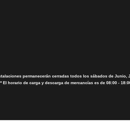
fo@fernandomoreno.es
Seguir
Sábados
Seguir
stalaciones permanecerán cerradas todos los sábados de Junio, 
** El horario de carga y descarga de mercancías es de 08:00 - 18:0
Close
this