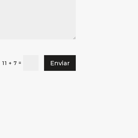
Enviar
=
11 + 7