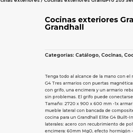
cinas exteriores
/ Cocinas exteriores GrandPro 205 Ser
Cocinas exteriores Gr
Grandhall
Categorías:
Catálogo
,
Cocinas
,
Coc
Tenga todo al alcance de la mano con el 
G4 Tres armarios con puertas magnéticas
con grifo, una encimera y un armario reba
sin problemas. El grifo puede conectarse
Tamaño: 2720 x 900 x 600 mm -1x armario 
mueble lateral con bancada de composite
cocina para un Grandhall Elite G4 Built-In
laterales: acero con recubrimiento de po
encimera: 60mm MgO, efecto hormigón -