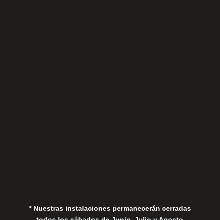
Sábados
Aviso Legal
Política de Privacidad
Política de Cookies
* Nuestras instalaciones permanecerán cerradas
todos los sábados de Junio, Julio y Agosto