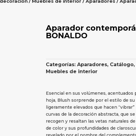
 decoración
/
Muebles de interior
/
Aparadores
/ Apara
Aparador contemporá
BONALDO
Categorías:
Aparadores
,
Catálogo
Muebles de interior
Esencial en sus volúmenes, acentuados p
hoja, Blush sorprende por el estilo de su 
ligeramente elevados que hacen “vibrar” l
curvas de la decoración abstracta, que se
recogen y resaltan las vetas naturales de
de color y sus profundidades de claroscu
revelado por el nombre del complemento (