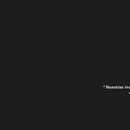
C/Gorrión s/n, San Pedro de Alcántara
(Marbella) 29670, España
in
* Nuestras in