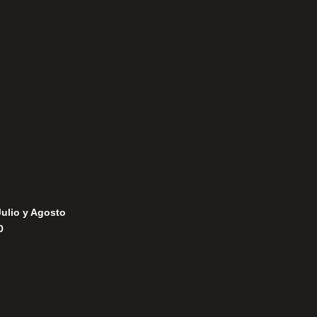
Aviso Legal
Política de Privacidad
Política de Cookies
Julio y Agosto
0