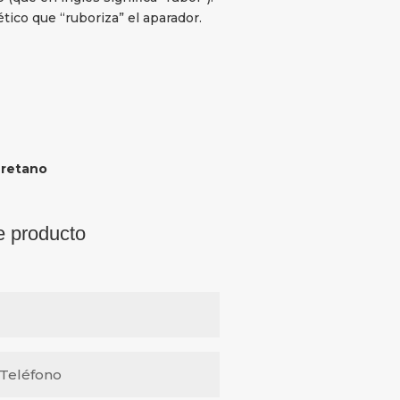
tico que “ruboriza” el aparador.
iuretano
e producto