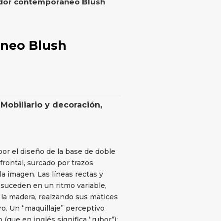
dor contemporáneo Blush
neo Blush
,
Mobiliario y decoración
,
or el diseño de la base de doble
frontal, surcado por trazos
a imagen. Las líneas rectas y
 suceden en un ritmo variable,
 la madera, realzando sus matices
ro. Un “maquillaje” perceptivo
que en inglés significa “rubor”):