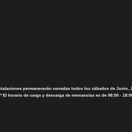
(+34) 952 78 00 06
Lunes a Viernes
fo@fernandomoreno.es
Seguir
Sábados
Seguir
stalaciones permanecerán cerradas todos los sábados de Junio, 
** El horario de carga y descarga de mercancías es de 08:00 - 18:0