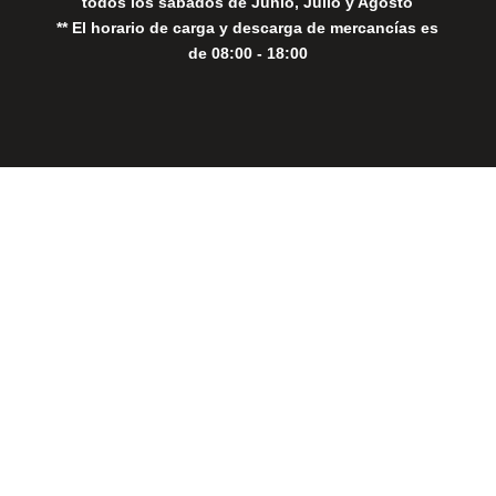
todos los sábados de Junio, Julio y Agosto
** El horario de carga y descarga de mercancías es
de 08:00 - 18:00
Close
this
modul
THE PERFECT