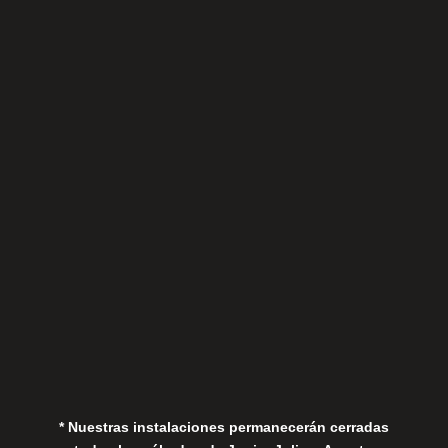
Sábados
Aviso Legal
Política de Privacidad
Política de Cookies
* Nuestras instalaciones permanecerán cerradas