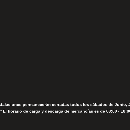
(+34) 952 78 00 06
Lunes a Viernes
fo@fernandomoreno.es
Seguir
Sábados
Seguir
stalaciones permanecerán cerradas todos los sábados de Junio, 
** El horario de carga y descarga de mercancías es de 08:00 - 18:0