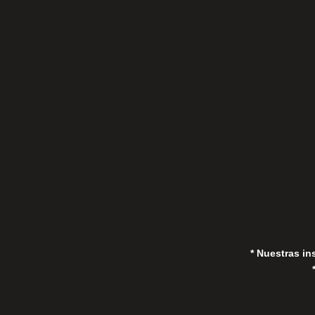
C/Gorrión s/n, San Pedro de Alcántara
(Marbella) 29670, España
in
* Nuestras in