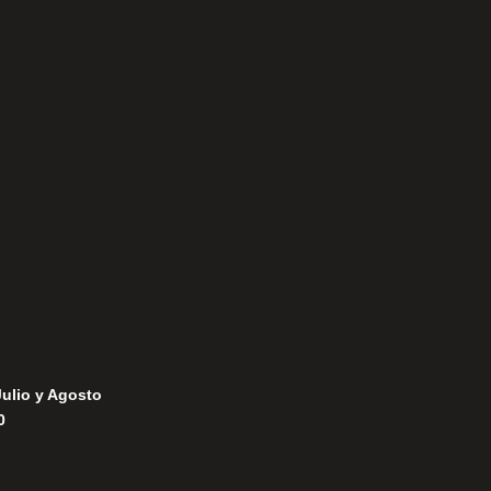
Aviso Legal
Política de Privacidad
Política de Cookies
Julio y Agosto
0