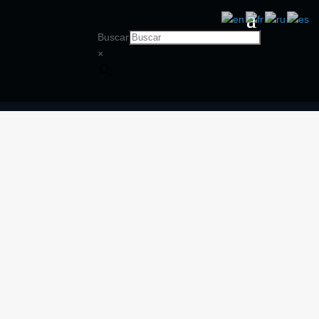
Buscar
×