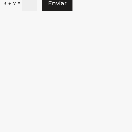
Enviar
=
3 + 7