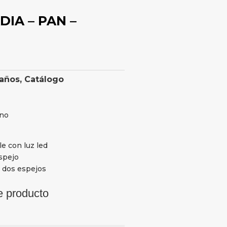
DIA – PAN –
años
,
Catálogo
ano
e con luz led
spejo
 dos espejos
e producto