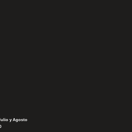
Aviso Legal
Política de Privacidad
Política de Cookies
Julio y Agosto
0