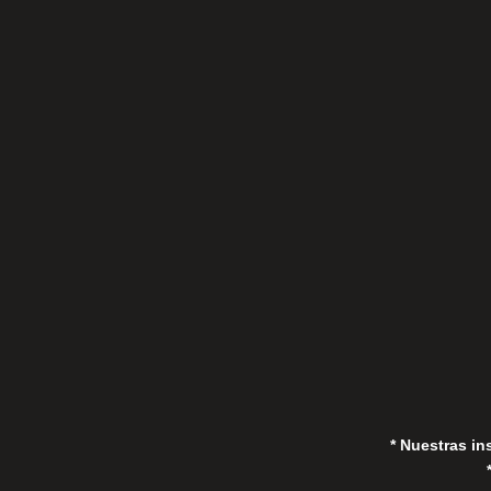
C/Gorrión s/n, San Pedro de Alcántara
(Marbella) 29670, España
in
* Nuestras in