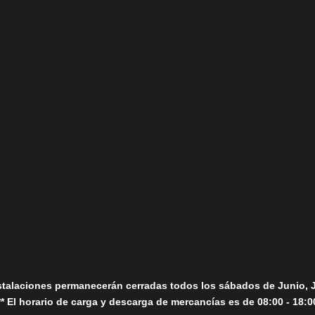
(+34) 952 78 00 06
Lunes a Viernes
fo@fernandomoreno.es
Seguir
Sábados
Seguir
stalaciones permanecerán cerradas todos los sábados de Junio, 
** El horario de carga y descarga de mercancías es de 08:00 - 18:0