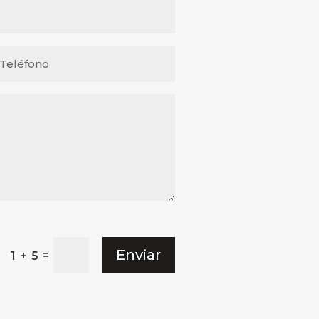
Enviar
=
1 + 5