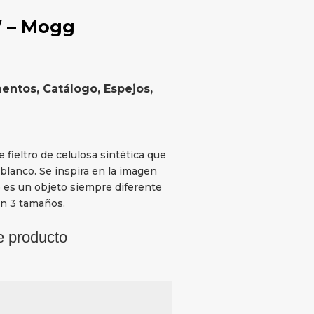
 – Mogg
mentos
,
Catálogo
,
Espejos
,
ieltro de celulosa sintética que
 blanco. Se inspira en la imagen
o es un objeto siempre diferente
en 3 tamaños.
e producto