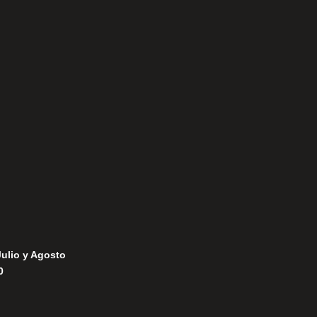
Aviso Legal
Política de Privacidad
Política de Cookies
Julio y Agosto
0