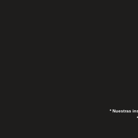
C/Gorrión s/n, San Pedro de Alcántara
(Marbella) 29670, España
in
* Nuestras in