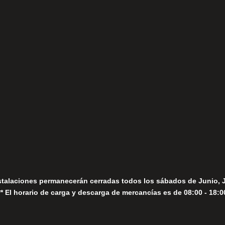
(+34) 952 78 00 06
Lunes a Viernes
fo@fernandomoreno.es
Seguir
Sábados
Seguir
stalaciones permanecerán cerradas todos los sábados de Junio, 
** El horario de carga y descarga de mercancías es de 08:00 - 18:0