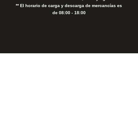
** El horario de carga y descarga de mercancías es
de 08:00 - 18:00
Close
this
modul
THE PERFECT