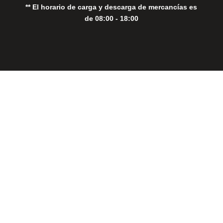
** El horario de carga y descarga de mercancías es
de 08:00 - 18:00
Close
this
modul
THE PERFECT