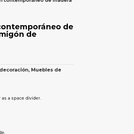
ión contemporáneo de madera
 contemporáneo de
rmigón de
 decoración
,
Muebles de
as a space divider.
de.