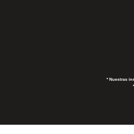
(Marbella) 29670, España
in
* Nuestras in