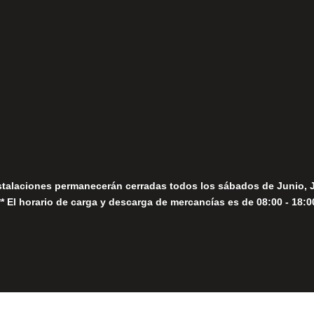
fo@fernandomoreno.es
Seguir
Sábados
Seguir
stalaciones permanecerán cerradas todos los sábados de Junio, 
** El horario de carga y descarga de mercancías es de 08:00 - 18:0
Close
this