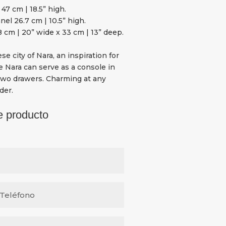
7 cm | 18.5” high.
l 26.7 cm | 10.5” high.
8 cm | 20” wide x 33 cm | 13” deep.
e city of Nara, an inspiration for
e Nara can serve as a console in
 two drawers. Charming at any
der.
e producto