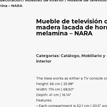
 decoración
/
Muebles de interior
/ Mueble de televis
mina – NARA
Mueble de televisión
madera lacada de ho
melamina – NARA
Categorías:
Catálogo
,
Mobiliario y
interior
The Nara works as either a TV console or 
Height: 66 cm | 25.98″
Width: 174 cm | 68.50″
Depth: 41 cm | 16.14″
Features:
– Each compartment is 52.1 cm | 20.5” wi