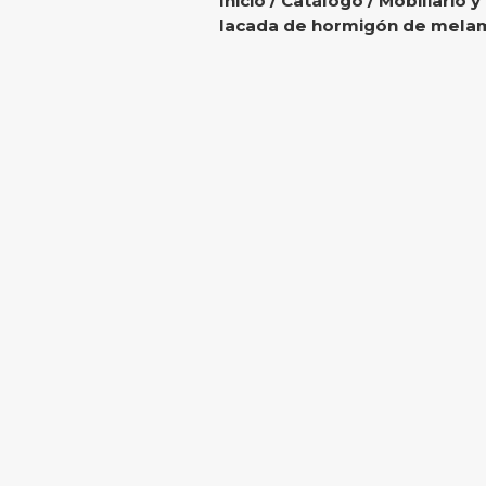
Inicio
/
Catálogo
/
Mobiliario y
lacada de hormigón de mela