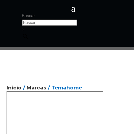
Buscar
×
Inicio
/
Marcas
/ Temahome