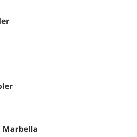
ler
ler
n Marbella