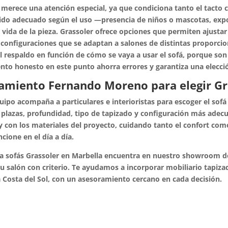
 merece una atención especial, ya que condiciona tanto el tacto 
ejido adecuado según el uso —presencia de niños o mascotas, expo
 vida de la pieza. Grassoler ofrece opciones que permiten ajustar e
onfiguraciones que se adaptan a salones de distintas proporcion
el respaldo en función de cómo se vaya a usar el sofá, porque so
nto honesto en este punto ahorra errores y garantiza una elecci
amiento Fernando Moreno para elegir Gr
ipo acompaña a particulares e interioristas para escoger el sofá 
lazas, profundidad, tipo de tapizado y configuración más adecu
y con los materiales del proyecto, cuidando tanto el confort como
ncione en el día a día.
a sofás Grassoler en Marbella encuentra en nuestro showroom de
u salón con criterio. Te ayudamos a incorporar mobiliario tapiza
 Costa del Sol, con un asesoramiento cercano en cada decisión.