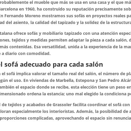
probablemente el mueble que más se usa en una casa y el que más 
arcelona en 1960, ha construido su reputación precisamente sobr
En Fernando Moreno mostramos sus sofás en proyectos reales p
d del asiento, la calidad del tapizado y la solidez de la estructura
talana ofrece sofás y mobiliario tapizado con una atención especi
ones, tejidos y medidas permiten adaptar la pieza a cada salón,
más contenidas. Esa versatilidad, unida a la experiencia de la m
e a diario con comodidad.
el sofá adecuado para cada salón
 el sofá implica valorar el tamaño real del salón, el número de pl
gún el uso. En viviendas de Marbella, Estepona y San Pedro Alcánt
también el espacio donde se recibe, esta elección tiene un peso
imensionado ordena la estancia; uno mal elegido la condiciona 
 de tejidos y acabados de Grassoler facilita coordinar el sofá con 
loran especialmente los interioristas. Además, la posibilidad de
proporciones complicadas, aprovechando el espacio sin renunciar 