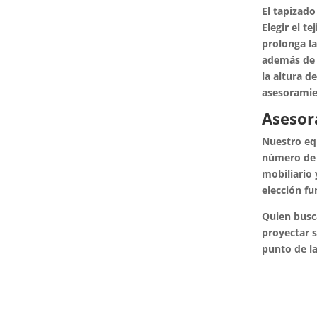
El tapizado
Elegir el t
prolonga la
además de c
la altura d
asesoramie
Asesor
Nuestro equ
número de p
mobiliario 
elección fu
Quien busc
proyectar s
punto de la