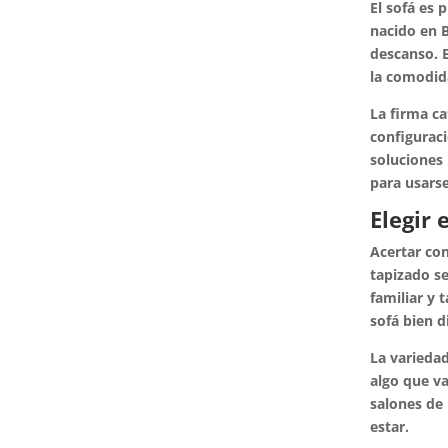
El sofá es 
nacido en B
descanso. 
la comodida
La firma ca
configuraci
soluciones 
para usars
Elegir 
Acertar con
tapizado se
familiar y 
sofá bien d
La variedad
algo que va
salones de 
estar.